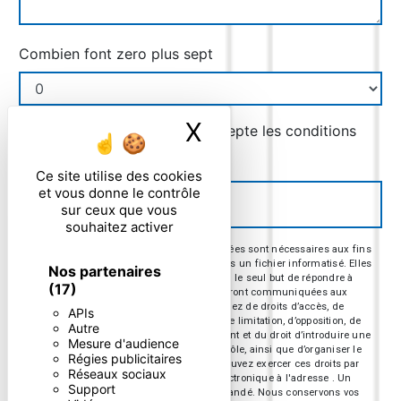
Combien font zero plus sept
X
Masquer le ban
En cochant cette case, j'accepte les conditions
particulières ci-dessous **
Ce site utilise des cookies
et vous donne le contrôle
ENVOYER
sur ceux que vous
souhaitez activer
** Les données personnelles communiquées sont nécessaires aux fins
de vous contacter et sont enregistrées dans un fichier informatisé. Elles
Nos partenaires
sont destinées à et ses sous-traitants dans le seul but de répondre à
(17)
votre message. Les données collectées seront communiquées aux
seuls destinataires suivants: . Vous disposez de droits d’accès, de
APIs
rectification, d’effacement, de portabilité, de limitation, d’opposition, de
Autre
retrait de votre consentement à tout moment et du droit d’introduire une
Mesure d'audience
réclamation auprès d’une autorité de contrôle, ainsi que d’organiser le
Régies publicitaires
sort de vos données post-mortem. Vous pouvez exercer ces droits par
Réseaux sociaux
voie postale à l'adresse ou par courrier électronique à l'adresse . Un
Support
justificatif d'identité pourra vous être demandé. Nous conservons vos