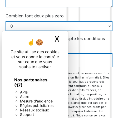
Combien font deux plus zero
X
Masquer le ban
En cochant cette case, j'accepte les conditions
particulières ci-dessous **
Ce site utilise des cookies
et vous donne le contrôle
ENVOYER
sur ceux que vous
souhaitez activer
** Les données personnelles communiquées sont nécessaires aux fins
de vous contacter et sont enregistrées dans un fichier informatisé. Elles
Nos partenaires
sont destinées à et ses sous-traitants dans le seul but de répondre à
(17)
votre message. Les données collectées seront communiquées aux
seuls destinataires suivants: . Vous disposez de droits d’accès, de
APIs
rectification, d’effacement, de portabilité, de limitation, d’opposition, de
Autre
retrait de votre consentement à tout moment et du droit d’introduire une
Mesure d'audience
réclamation auprès d’une autorité de contrôle, ainsi que d’organiser le
Régies publicitaires
sort de vos données post-mortem. Vous pouvez exercer ces droits par
Réseaux sociaux
voie postale à l'adresse ou par courrier électronique à l'adresse . Un
Support
justificatif d'identité pourra vous être demandé. Nous conservons vos