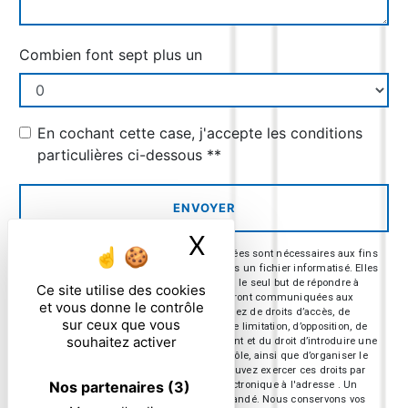
Combien font sept plus un
En cochant cette case, j'accepte les conditions
particulières ci-dessous **
ENVOYER
X
Masquer le ban
** Les données personnelles communiquées sont nécessaires aux fins
de vous contacter et sont enregistrées dans un fichier informatisé. Elles
sont destinées à et ses sous-traitants dans le seul but de répondre à
Ce site utilise des cookies
votre message. Les données collectées seront communiquées aux
et vous donne le contrôle
seuls destinataires suivants: . Vous disposez de droits d’accès, de
sur ceux que vous
rectification, d’effacement, de portabilité, de limitation, d’opposition, de
souhaitez activer
retrait de votre consentement à tout moment et du droit d’introduire une
réclamation auprès d’une autorité de contrôle, ainsi que d’organiser le
sort de vos données post-mortem. Vous pouvez exercer ces droits par
Nos partenaires
(3)
voie postale à l'adresse ou par courrier électronique à l'adresse . Un
justificatif d'identité pourra vous être demandé. Nous conservons vos