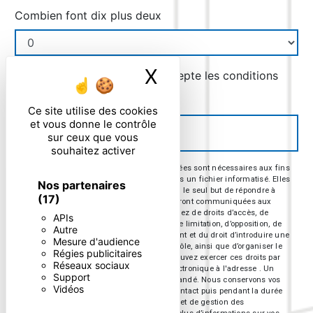
Combien font dix plus deux
X
Masquer le ban
En cochant cette case, j'accepte les conditions
particulières ci-dessous **
Ce site utilise des cookies
et vous donne le contrôle
ENVOYER
sur ceux que vous
souhaitez activer
** Les données personnelles communiquées sont nécessaires aux fins
de vous contacter et sont enregistrées dans un fichier informatisé. Elles
Nos partenaires
sont destinées à et ses sous-traitants dans le seul but de répondre à
(17)
votre message. Les données collectées seront communiquées aux
seuls destinataires suivants: . Vous disposez de droits d’accès, de
APIs
rectification, d’effacement, de portabilité, de limitation, d’opposition, de
Autre
retrait de votre consentement à tout moment et du droit d’introduire une
Mesure d'audience
réclamation auprès d’une autorité de contrôle, ainsi que d’organiser le
Régies publicitaires
sort de vos données post-mortem. Vous pouvez exercer ces droits par
Réseaux sociaux
voie postale à l'adresse ou par courrier électronique à l'adresse . Un
Support
justificatif d'identité pourra vous être demandé. Nous conservons vos
Vidéos
données pendant la période de prise de contact puis pendant la durée
de prescription légale aux fins probatoires et de gestion des