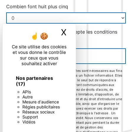
Combien font huit plus cinq
X
Masquer le ban
En cochant cette case, j'accepte les conditions
particulières ci-dessous **
Ce site utilise des cookies
et vous donne le contrôle
ENVOYER
sur ceux que vous
souhaitez activer
** Les données personnelles communiquées sont nécessaires aux fins
de vous contacter et sont enregistrées dans un fichier informatisé. Elles
Nos partenaires
sont destinées à et ses sous-traitants dans le seul but de répondre à
(17)
votre message. Les données collectées seront communiquées aux
seuls destinataires suivants: . Vous disposez de droits d’accès, de
APIs
rectification, d’effacement, de portabilité, de limitation, d’opposition, de
Autre
retrait de votre consentement à tout moment et du droit d’introduire une
Mesure d'audience
réclamation auprès d’une autorité de contrôle, ainsi que d’organiser le
Régies publicitaires
sort de vos données post-mortem. Vous pouvez exercer ces droits par
Réseaux sociaux
voie postale à l'adresse ou par courrier électronique à l'adresse . Un
Support
justificatif d'identité pourra vous être demandé. Nous conservons vos
Vidéos
données pendant la période de prise de contact puis pendant la durée
de prescription légale aux fins probatoires et de gestion des