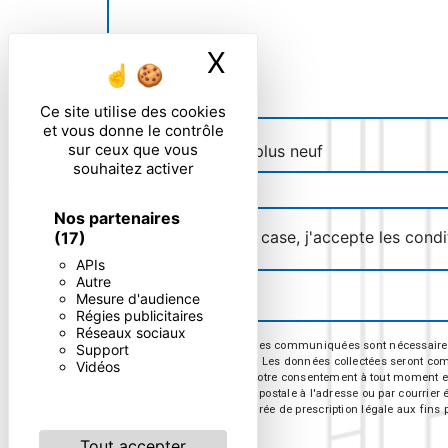
X
Masquer le ban
Ce site utilise des cookies
et vous donne le contrôle
sur ceux que vous
Combien font sept plus neuf
souhaitez activer
Nos partenaires
En cochant cette case, j'accepte les condi
(17)
APIs
Autre
Mesure d'audience
Régies publicitaires
Réseaux sociaux
** Les données personnelles communiquées sont nécessaires aux
Support
répondre à votre message. Les données collectées seront commun
Vidéos
d’opposition, de retrait de votre consentement à tout moment e
exercer ces droits par voie postale à l'adresse ou par courrie
contact puis pendant la durée de prescription légale aux fins p
Tout accepter