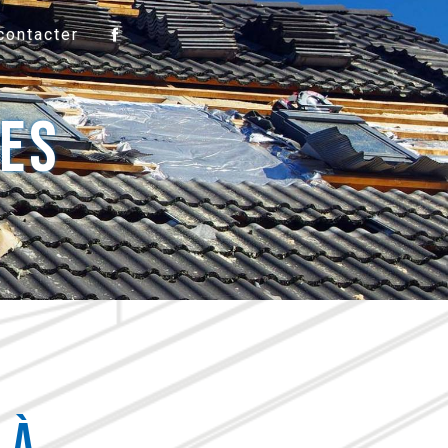
contacter
les
 à