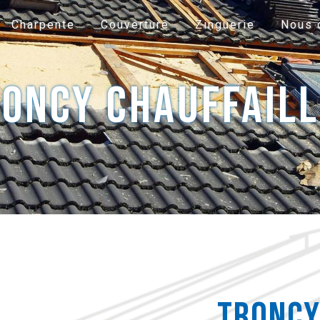
Charpente
Couverture
Zinguerie
Nous 
oncy Chauffail
troncy