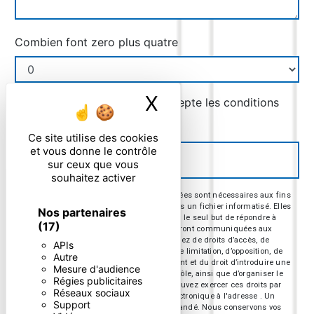
Combien font zero plus quatre
X
Masquer le ban
En cochant cette case, j'accepte les conditions
particulières ci-dessous **
Ce site utilise des cookies
et vous donne le contrôle
ENVOYER
sur ceux que vous
souhaitez activer
** Les données personnelles communiquées sont nécessaires aux fins
de vous contacter et sont enregistrées dans un fichier informatisé. Elles
Nos partenaires
sont destinées à et ses sous-traitants dans le seul but de répondre à
(17)
votre message. Les données collectées seront communiquées aux
seuls destinataires suivants: . Vous disposez de droits d’accès, de
APIs
rectification, d’effacement, de portabilité, de limitation, d’opposition, de
Autre
retrait de votre consentement à tout moment et du droit d’introduire une
Mesure d'audience
réclamation auprès d’une autorité de contrôle, ainsi que d’organiser le
Régies publicitaires
sort de vos données post-mortem. Vous pouvez exercer ces droits par
Réseaux sociaux
voie postale à l'adresse ou par courrier électronique à l'adresse . Un
Support
justificatif d'identité pourra vous être demandé. Nous conservons vos