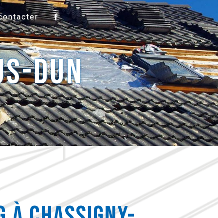
contacter
us-Dun
g à Chassigny-