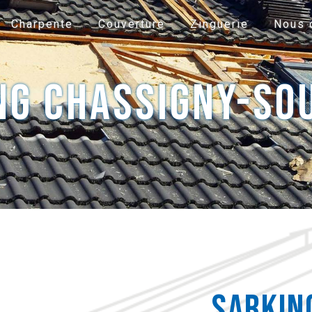
Charpente
Couverture
Zinguerie
Nous 
ng Chassigny-So
sarkin