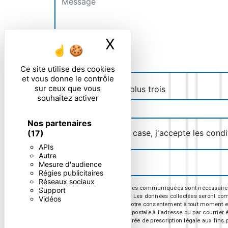
X
Masquer le ban
Ce site utilise des cookies
et vous donne le contrôle
sur ceux que vous
Combien font zero plus trois
souhaitez activer
Nos partenaires
En cochant cette case, j'accepte les condi
(17)
APIs
Autre
Mesure d'audience
Régies publicitaires
Réseaux sociaux
** Les données personnelles communiquées sont nécessaires aux
Support
répondre à votre message. Les données collectées seront commun
Vidéos
d’opposition, de retrait de votre consentement à tout moment e
exercer ces droits par voie postale à l'adresse ou par courrie
contact puis pendant la durée de prescription légale aux fins p